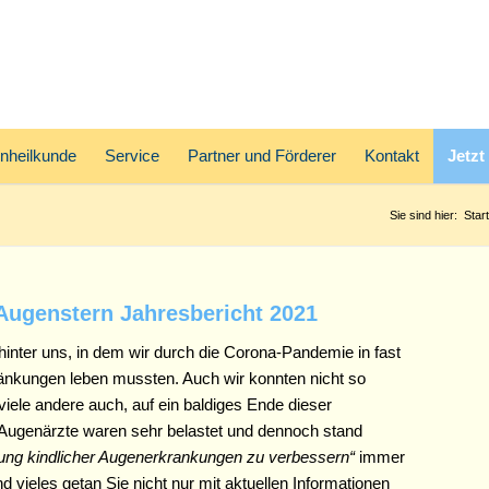
nheilkunde
Service
Partner und Förderer
Kontakt
Jetzt
Sie sind hier:
Start
ugenstern Jahresbericht 2021
hinter uns, in dem wir durch die Corona-Pandemie in fast
änkungen leben mussten. Auch wir konnten nicht so
 viele andere auch, auf ein baldiges Ende dieser
d Augenärzte waren sehr belastet und dennoch stand
ung kindlicher Augenerkrankungen zu verbessern“
immer
vieles getan Sie nicht nur mit aktuellen Informationen