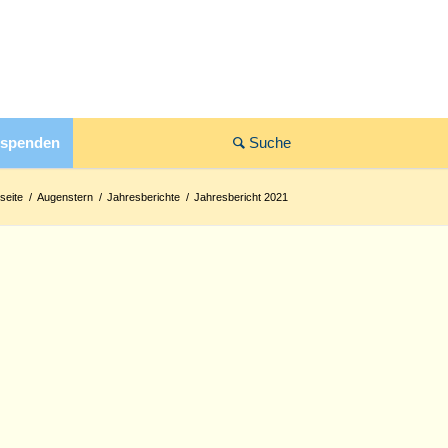
 spenden
seite
/
Augenstern
/
Jahresberichte
/
Jahresbericht 2021